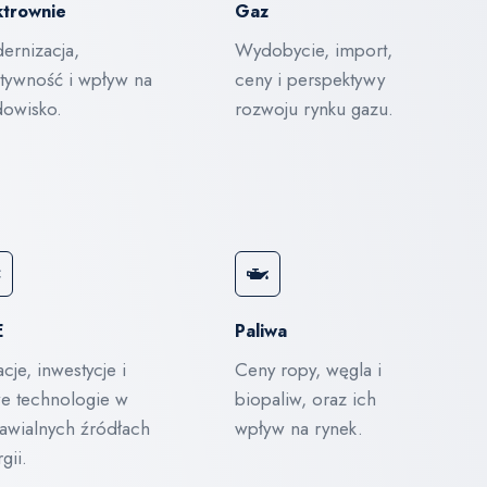
ktrownie
Gaz
ernizacja,
Wydobycie, import,
ktywność i wpływ na
ceny i perspektywy
dowisko.
rozwoju rynku gazu.
E
Paliwa
cje, inwestycje i
Ceny ropy, węgla i
e technologie w
biopaliw, oraz ich
awialnych źródłach
wpływ na rynek.
gii.