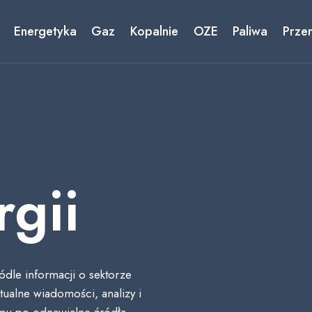
Energetyka
Gaz
Kopalnie
OZE
Paliwa
Prze
gii
dle informacji o sektorze
ualne wiadomości, analizy i