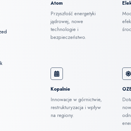
Atom
Ele
Przyszłość energetyki
Mod
jądrowej, nowe
efe
technologie i
śro
rzed
bezpieczeństwo.
Kopalnie
OZ
Innowacje w górnictwie,
Dota
restrukturyzacja i wpływ
now
na regiony.
odn
ener