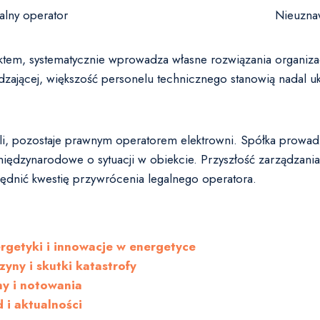
alny operator
Nieuzna
ektem, systematycznie wprowadza własne rozwiązania organizac
ającej, większość personelu technicznego stanowią nadal ukra
i, pozostaje prawnym operatorem elektrowni. Spółka prowadz
międzynarodowe o sytuacji w obiekcie. Przyszłość zarządzania e
dnić kwestię przywrócenia legalnego operatora.
rgetyki i innowacje w energetyce
ny i skutki katastrofy
ny i notowania
 i aktualności