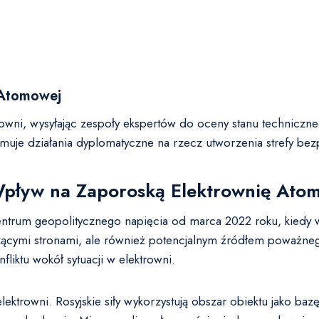
 Atomowej
owni, wysyłając zespoły ekspertów do oceny stanu techniczn
ejmuje działania dyplomatyczne na rzecz utworzenia strefy be
o Wpływ na Zaporoską Elektrownię At
trum geopolitycznego napięcia od marca 2022 roku, kiedy woj
zącymi stronami, ale również potencjalnym źródłem poważnego
nfliktu wokół sytuacji w elektrowni.
elektrowni. Rosyjskie siły wykorzystują obszar obiektu jako 