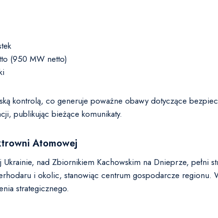
tek
to (950 MW netto)
ki
yjską kontrolą, co generuje poważne obawy dotyczące bezpie
cji, publikując bieżące komunikaty.
ektrowni Atomowej
Ukrainie, nad Zbiornikiem Kachowskim na Dnieprze, pełni str
rhodaru i okolic, stanowiąc centrum gospodarcze regionu. W
nia strategicznego.