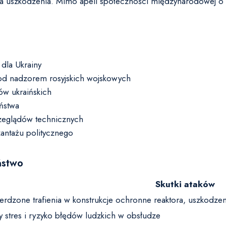
ą na uszkodzenia. Mimo apeli społeczności międzynarodowej o 
 dla Ukrainy
od nadzorem rosyjskich wojskowych
ów ukraińskich
ństwa
zeglądów technicznych
zantażu politycznego
ństwo
Skutki ataków
erdzone trafienia w konstrukcje ochronne reaktora, uszkodzen
 stres i ryzyko błędów ludzkich w obsłudze