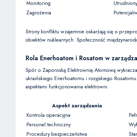
Monitoring
Utrudnion
Zagrożenia
Potencjaln
Strony konfliktu wzajemnie oskarżają się o przep
obiektów nuklearnych. Społeczność międzynarodow
Rola Enerhoatom i Rosatom w zarządza
Spór o Zaporoską Elektrownię Atomową wykracza 
ukraińskiego Enerhoatomu i rosyjskiego Rosatom
aspektami funkcjonowania elektrowni.
Aspekt zarządzania
Kontrola operacyjna
Peł
Personel techniczny
Wył
Procedury bezpieczeństwa
Sta