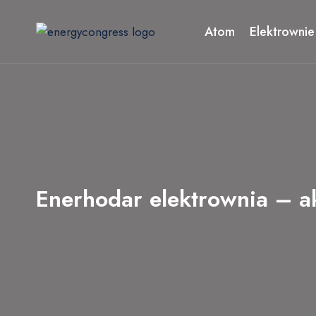
Przejdź
do
Atom
Elektrownie
treści
Enerhodar elektrownia – ak