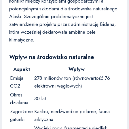
konflikt między korzyściami gospodarczymi a
potencjalnymi szkodami dla środowiska naturalnego
Alaski. Szczególnie problematyczne jest
zatwierdzenie projektu przez administrację Bidena,
która wcześniej deklarowała ambitne cele
klimatyczne.
Wpływ na środowisko naturalne
Aspekt
Wpływ
Emisja
278 milionów ton (równowartość 76
CO2
elektrowni węglowych)
Okres
30 lat
działania
Zagrożone
Karibu, niedźwiedzie polarne, fauna
gatunki
arktyczna
Wycieki ropy, fragmentacja siedlisk,