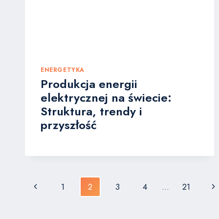
ENERGETYKA
Produkcja energii
elektrycznej na świecie:
Struktura, trendy i
przyszłość
Nawigacja
Poprzednia
Na
1
2
3
4
…
21
strony
strona
st