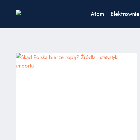
Przejdź
do
Atom
Elektrownie
treści